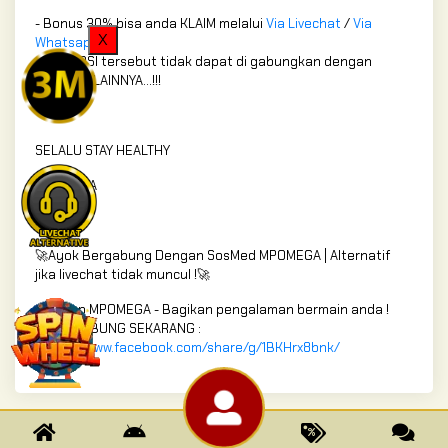
- Bonus 30% bisa anda KLAIM melalui
Via Livechat
/
Via
X
Whatsapp
- PROMOSI tersebut tidak dapat di gabungkan dengan
PROMOSI LAINNYA...!!!
SELALU STAY HEALTHY
MPOMEGA
🚀Ayok Bergabung Dengan SosMed MPOMEGA | Alternatif
jika livechat tidak muncul !🚀
📩Group MPOMEGA - Bagikan pengalaman bermain anda !
🔗BERGABUNG SEKARANG :
https://www.facebook.com/share/g/1BKHrx8bnk/